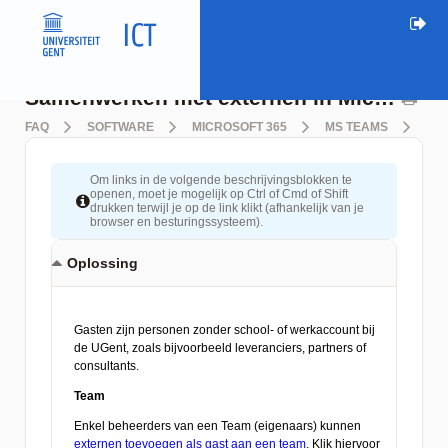
Samenwerken met externen in Microsoft Teams
FAQ
SOFTWARE
MICROSOFT 365
MS TEAMS
SA
Om links in de volgende beschrijvingsblokken te
openen, moet je mogelijk op Ctrl of Cmd of Shift
drukken terwijl je op de link klikt (afhankelijk van je
browser en besturingssysteem).
Oplossing