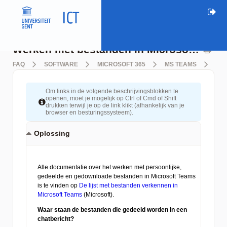
Werken met bestanden in Microsoft Teams
FAQ
SOFTWARE
MICROSOFT 365
MS TEAMS
WE
Om links in de volgende beschrijvingsblokken te
openen, moet je mogelijk op Ctrl of Cmd of Shift
drukken terwijl je op de link klikt (afhankelijk van je
browser en besturingssysteem).
Oplossing