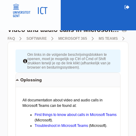
Video and audio calls in Microsoft Teams
FAQ
SOFTWARE
MICROSOFT 365
MS TEAMS
VID
Om links in de volgende beschrijvingsblokken te
openen, moet je mogelijk op Ctrl of Cmd of Shift
drukken terwijl je op de link klikt (afhankelijk van je
browser en besturingssysteem).
Oplossing