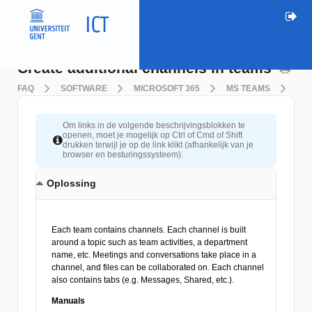
Create additional channels in teams
FAQ
SOFTWARE
MICROSOFT 365
MS TEAMS
CR
Om links in de volgende beschrijvingsblokken te
openen, moet je mogelijk op Ctrl of Cmd of Shift
drukken terwijl je op de link klikt (afhankelijk van je
browser en besturingssysteem).
Oplossing