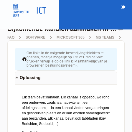
Bijkomende kanalen aanmaken in teams
FAQ
SOFTWARE
MICROSOFT 365
MS TEAMS
BI
Om links in de volgende beschrijvingsblokken te
openen, moet je mogelijk op Ctrl of Cmd of Shift
drukken terwijl je op de link klikt (afhankelijk van je
browser en besturingssysteem).
Oplossing