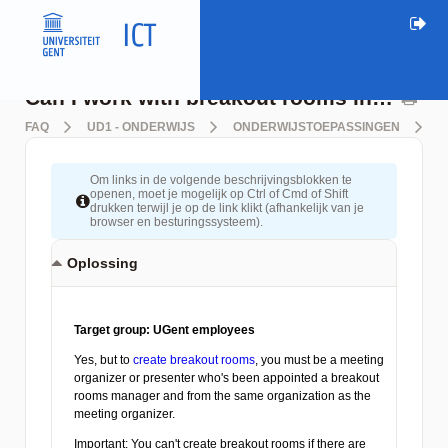
Can I work with breakout rooms in my virtual classroom?
FAQ
UD1 - ONDERWIJS
ONDERWIJSTOEPASSINGEN
O
Om links in de volgende beschrijvingsblokken te
openen, moet je mogelijk op Ctrl of Cmd of Shift
drukken terwijl je op de link klikt (afhankelijk van je
browser en besturingssysteem).
Oplossing