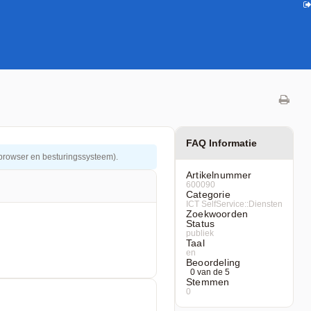
FAQ Informatie
e browser en besturingssysteem).
Artikelnummer
600090
Categorie
ICT SelfService::Diensten
Zoekwoorden
Status
publiek
Taal
en
Beoordeling
0 van de 5
Stemmen
0