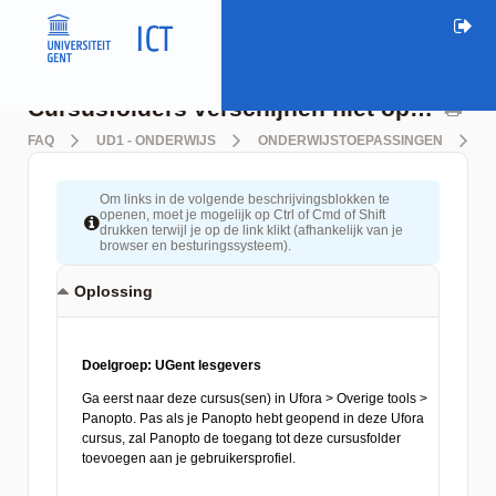
Cursusfolders verschijnen niet op Panopto cloud omgeving
FAQ
UD1 - ONDERWIJS
ONDERWIJSTOEPASSINGEN
P
Om links in de volgende beschrijvingsblokken te
openen, moet je mogelijk op Ctrl of Cmd of Shift
drukken terwijl je op de link klikt (afhankelijk van je
browser en besturingssysteem).
Oplossing