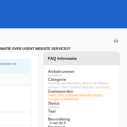
RMATIE OVER UGENT WEBSITE SERVICES?
FAQ Informatie
 browser en
Artikelnummer
6000879
Categorie
Hosting van websites, shares & virtuele
servers::UWS (UGent Website Services)
Zoekwoorden
UWS
CMS
publieke
website
project
congres
evenement
Status
publiek
Taal
nl
Beoordeling
0 van de 5