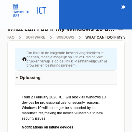
What can I do if my Windows 10 device has been locked (and I can no longer log in)?
FAQ
SOFTWARE
WINDOWS
WHAT CAN I DO IF MY WI
Om links in de volgende beschrijvingsblokken te
openen, moet je mogelijk op Ctrl of Cmd of Shift
drukken terwijl je op de link klikt (afhankelijk van je
browser en besturingssysteem).
Oplossing