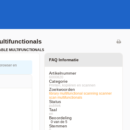
ltifunctionals
ABLE MULTIFUNCTIONALS
FAQ Informatie
 browser en
Artikelnummer
6000820
Categorie
Printen, kopiëren en scannen
Zoekwoorden
library
multifunctional
scanning
scanner
scan
multifunctionals
Status
publiek
Taal
en
Beoordeling
0 van de 5
Stemmen