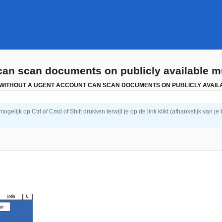
 can scan documents on publicly available mu
S WITHOUT A UGENT ACCOUNT CAN SCAN DOCUMENTS ON PUBLICLY AVAIL
elijk op Ctrl of Cmd of Shift drukken terwijl je op de link klikt (afhankelijk van je