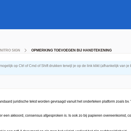
NITRO SIGN
OPMERKING TOEVOEGEN BIJ HANDTEKENING
elijk op Ctrl of Cmd of Shift drukken terwijl je op de link klikt (afhankelijk van je