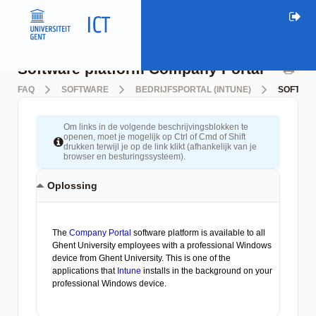
Software platform Company Portal
FAQ
SOFTWARE
BEDRIJFSPORTAL (INTUNE)
SOFTWA
Om links in de volgende beschrijvingsblokken te
openen, moet je mogelijk op Ctrl of Cmd of Shift
drukken terwijl je op de link klikt (afhankelijk van je
browser en besturingssysteem).
Oplossing