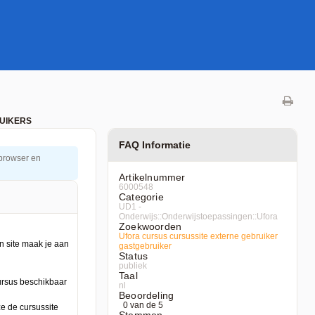
UIKERS
FAQ Informatie
 browser en
Artikelnummer
6000548
Categorie
UD1 -
Onderwijs::Onderwijstoepassingen::Ufora
Zoekwoorden
Ufora
cursus
cursussite
externe
gebruiker
gastgebruiker
Status
publiek
Taal
nl
Beoordeling
0 van de 5