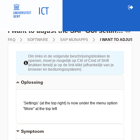
I want to adjust the SAP GUI settings, but the icon "settings" has disappeared
FAQ
SOFTWARE
SAP MIJNAPPS
I WANT TO ADJUST T
Om links in de volgende beschrijvingsblokken te
openen, moet je mogelijk op Ctrl of Cmd of Shift
drukken terwijl je op de link klikt (afhankelijk van je
browser en besturingssysteem).
Oplossing
Symptoom