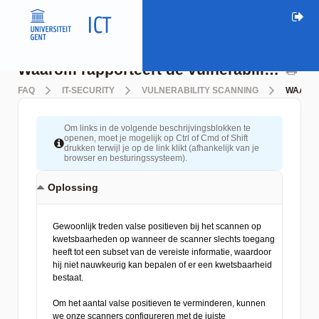
Waarom rapporteert de vulnerability scanner verkeerde informatie?
FAQ
IT-SECURITY
VULNERABILITY SCANNING
WAAROM
Om links in de volgende beschrijvingsblokken te
openen, moet je mogelijk op Ctrl of Cmd of Shift
drukken terwijl je op de link klikt (afhankelijk van je
browser en besturingssysteem).
Oplossing