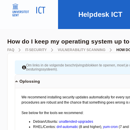
Helpdesk ICT
How do I keep my operating system up to
FAQ
IT-SECURITY
VULNERABILITY SCANNING
HOW DO
Om links in de volgende beschrijvingsblokken te openen, moet je mog
besturingssysteem).
Oplossing