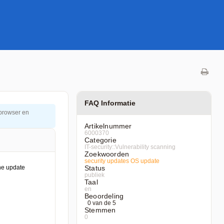
FAQ Informatie
 browser en
Artikelnummer
6000370
Categorie
IT-security::Vulnerability scanning
Zoekwoorden
security
updates
OS
update
Status
publiek
Taal
en
Beoordeling
0 van de 5
Stemmen
0