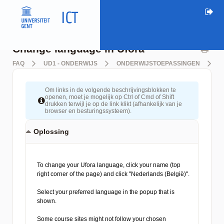
Change language in Ufora
FAQ
UD1 - ONDERWIJS
ONDERWIJSTOEPASSINGEN
U
Om links in de volgende beschrijvingsblokken te
openen, moet je mogelijk op Ctrl of Cmd of Shift
drukken terwijl je op de link klikt (afhankelijk van je
browser en besturingssysteem).
Oplossing