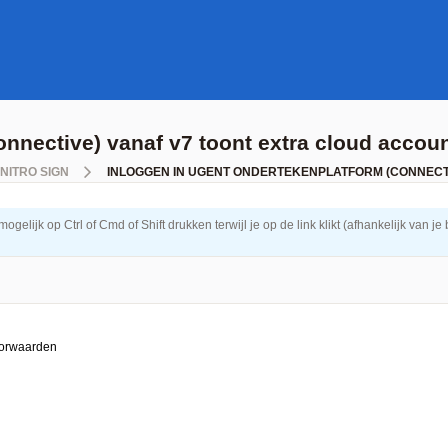
onnective) vanaf v7 toont extra cloud accou
NITRO SIGN
INLOGGEN IN UGENT ONDERTEKENPLATFORM (CONNECT
elijk op Ctrl of Cmd of Shift drukken terwijl je op de link klikt (afhankelijk van je