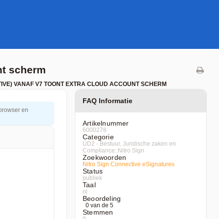
nt scherm
IVE) VANAF V7 TOONT EXTRA CLOUD ACCOUNT SCHERM
FAQ Informatie
 browser en
Artikelnummer
6000278
Categorie
UD2 - Bestuur, Juridische zaken en
Compliance::Nitro Sign
Zoekwoorden
Nitro
Sign
Connective
eSignatures
Status
publiek
Taal
nl
Beoordeling
0 van de 5
Stemmen