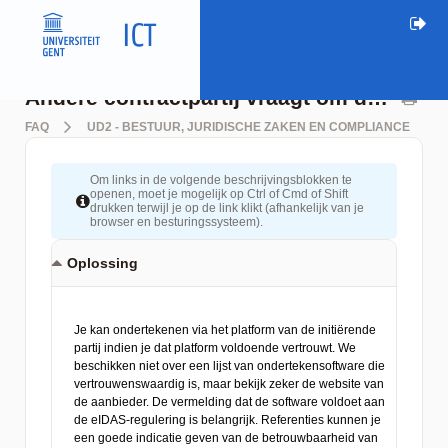
Andere contractpartij vraagt om document (verder) te ondertekenen via ander digitaal ondertekenplatform
FAQ
UD2 - BESTUUR, JURIDISCHE ZAKEN EN COMPLIANCE
Om links in de volgende beschrijvingsblokken te
openen, moet je mogelijk op Ctrl of Cmd of Shift
drukken terwijl je op de link klikt (afhankelijk van je
browser en besturingssysteem).
Oplossing