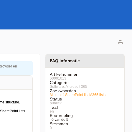
FAQ Informatie
 browser en
Artikelnummer
60001013
Categorie
Software::Microsoft 365
Zoekwoorden
Microsoft
SharePoint
list
M365
lists
Status
publiek
Taal
en
Beoordeling
0 van de 5
Stemmen
0