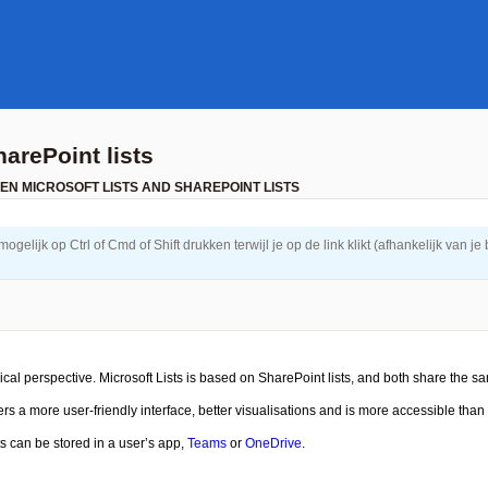
arePoint lists
EN MICROSOFT LISTS AND SHAREPOINT LISTS
elijk op Ctrl of Cmd of Shift drukken terwijl je op de link klikt (afhankelijk van je