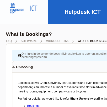
Helpdesk ICT
What is Bookings?
FAQ
SOFTWARE
MICROSOFT 365
WHAT IS BOOKINGS
Om links in de volgende beschrijvingsblokken te openen, moet je mog
besturingssysteem).
Oplossing