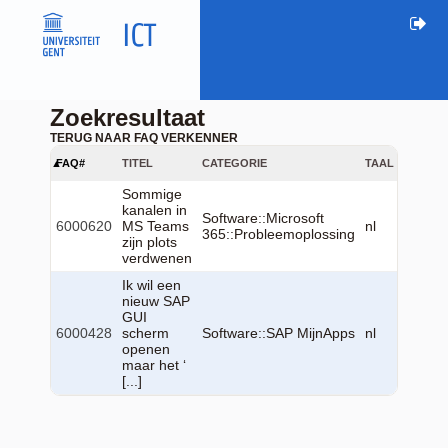
Zoekresultaat
TERUG NAAR FAQ VERKENNER
FAQ#
TITEL
CATEGORIE
TAAL
GEWIJZ
Sommige
kanalen in
2026-0
Software::Microsoft
6000620
MS Teams
nl
23
365::Probleemoplossing
zijn plots
13:22:
verdwenen
Ik wil een
nieuw SAP
GUI
2026-0
6000428
scherm
Software::SAP MijnApps
nl
19
openen
13:10:
maar het ‘
[...]