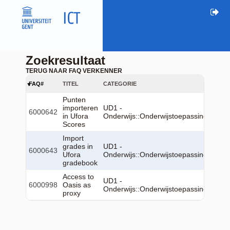
Zoekresultaat
TERUG NAAR FAQ VERKENNER
FAQ#
TITEL
CATEGORIE
Punten
importeren
UD1 -
6000642
in Ufora
Onderwijs::Onderwijstoepassingen::Uf
Scores
Import
grades in
UD1 -
6000643
Ufora
Onderwijs::Onderwijstoepassingen::Uf
gradebook
Access to
UD1 -
6000998
Oasis as
Onderwijs::Onderwijstoepassingen::Oa
proxy