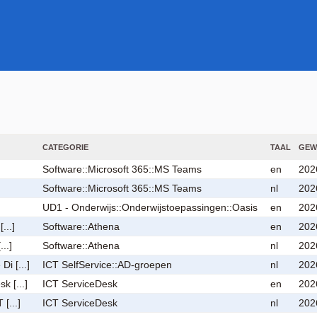
CATEGORIE
TAAL
GEW
Software::Microsoft 365::MS Teams
en
202
Software::Microsoft 365::MS Teams
nl
202
UD1 - Onderwijs::Onderwijstoepassingen::Oasis
en
202
...]
Software::Athena
en
202
..]
Software::Athena
nl
202
i [...]
ICT SelfService::AD-groepen
nl
202
k [...]
ICT ServiceDesk
en
202
[...]
ICT ServiceDesk
nl
202