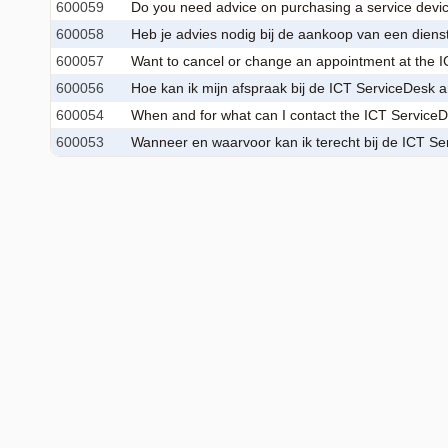
600059
Do you need advice on purchasing a service device
600058
Heb je advies nodig bij de aankoop van een dienstt 
600057
Want to cancel or change an appointment at the ICT
600056
Hoe kan ik mijn afspraak bij de ICT ServiceDesk an 
600054
When and for what can I contact the ICT ServiceDe
600053
Wanneer en waarvoor kan ik terecht bij de ICT Serv