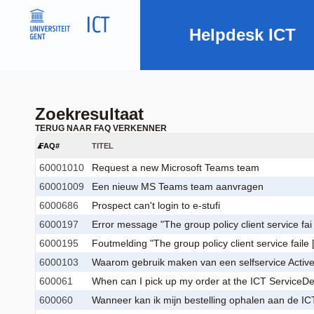
Helpdesk ICT
Zoekresultaat
TERUG NAAR FAQ VERKENNER
FAQ#
TITEL
60001010
Request a new Microsoft Teams team
60001009
Een nieuw MS Teams team aanvragen
6000686
Prospect can't login to e-stufi
6000197
Error message "The group policy client service fai [
6000195
Foutmelding "The group policy client service faile [.
6000103
Waarom gebruik maken van een selfservice Active D
600061
When can I pick up my order at the ICT ServiceDes
600060
Wanneer kan ik mijn bestelling ophalen aan de ICT 