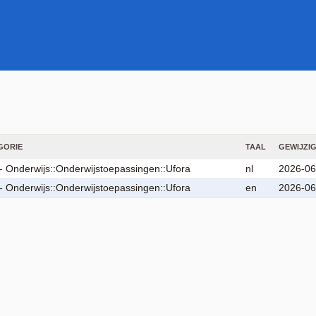
GORIE
TAAL
GEWIJZI
- Onderwijs::Onderwijstoepassingen::Ufora
nl
2026-06
- Onderwijs::Onderwijstoepassingen::Ufora
en
2026-06