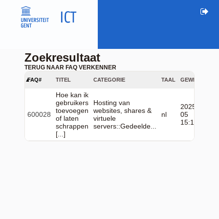
Zoekresultaat
TERUG NAAR FAQ VERKENNER
FAQ#
TITEL
CATEGORIE
TAAL
GEWIJZIGD
Hoe kan ik
gebruikers
Hosting van
2025-12-
toevoegen
websites, shares &
600028
nl
05
of laten
virtuele
15:10:48
schrappen
servers::Gedeelde...
[...]