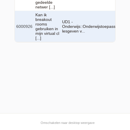
gedeelde
netwer [...]
Kan ik
breakout
UD1 -
rooms
6000926
Onderwijs::Onderwijstoepassingen::
gebruiken in
lesgeven v...
mijn virtual cl
[...]
Omschakelen naar desktop weergave