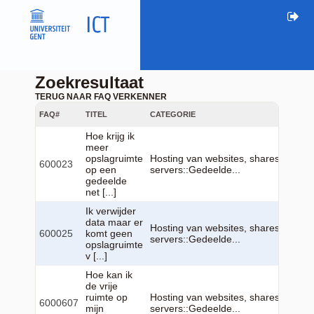
Zoekresultaat
TERUG NAAR FAQ VERKENNER
FAQ#
TITEL
CATEGORIE
Hoe krijg ik
meer
opslagruimte
Hosting van websites, shares & virtu
600023
op een
servers::Gedeelde...
gedeelde
net [...]
Ik verwijder
data maar er
Hosting van websites, shares & virtu
600025
komt geen
servers::Gedeelde...
opslagruimte
v [...]
Hoe kan ik
de vrije
ruimte op
Hosting van websites, shares & virtu
6000607
mijn
servers::Gedeelde...