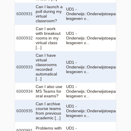
Can I launch a
UD1 -
poll during my
6000931
Onderwijs::Onderwijstoepassingen:
virtual
lesgeven v...
classroom?
Can I work
with breakout
UD1 -
6000932
rooms in my
Onderwijs::Onderwijstoepassingen:
virtual class
lesgeven v...
[...]
Can I have
virtual
UD1 -
classrooms
6000933
Onderwijs::Onderwijstoepassingen:
recorded
lesgeven v...
automatical
[...]
Can I also use
UD1 -
6000934
MS Teams for
Onderwijs::Onderwijstoepassingen:
oral exams?
lesgeven v...
Can I archive
UD1 -
course teams
6000935
Onderwijs::Onderwijstoepassingen:
from previous
lesgeven v...
academic [...]
Problems with
UD1 -
6000991