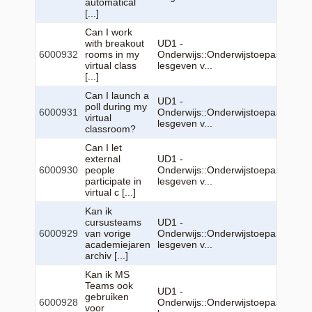
automatical
[...]
Can I work
with breakout
UD1 -
6000932
rooms in my
Onderwijs::Onderwijstoepassingen:
virtual class
lesgeven v...
[...]
Can I launch a
UD1 -
poll during my
6000931
Onderwijs::Onderwijstoepassingen:
virtual
lesgeven v...
classroom?
Can I let
external
UD1 -
6000930
people
Onderwijs::Onderwijstoepassingen:
participate in
lesgeven v...
virtual c [...]
Kan ik
cursusteams
UD1 -
6000929
van vorige
Onderwijs::Onderwijstoepassingen:
academiejaren
lesgeven v...
archiv [...]
Kan ik MS
Teams ook
UD1 -
gebruiken
6000928
Onderwijs::Onderwijstoepassingen:
voor