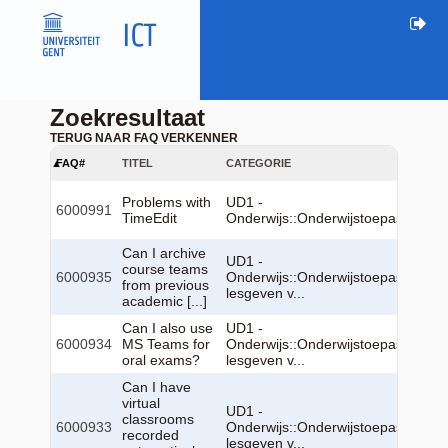
Zoekresultaat
TERUG NAAR FAQ VERKENNER
FAQ#
TITEL
CATEGORIE
Problems with
UD1 -
6000991
TimeEdit
Onderwijs::Onderwijstoepassingen
Can I archive
UD1 -
course teams
6000935
Onderwijs::Onderwijstoepassingen:
from previous
lesgeven v...
academic [...]
Can I also use
UD1 -
6000934
MS Teams for
Onderwijs::Onderwijstoepassingen:
oral exams?
lesgeven v...
Can I have
virtual
UD1 -
classrooms
6000933
Onderwijs::Onderwijstoepassingen:
recorded
lesgeven v...