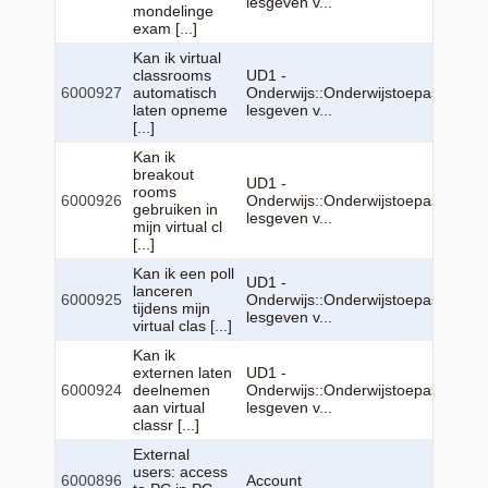
lesgeven v...
mondelinge
exam [...]
Kan ik virtual
classrooms
UD1 -
6000927
automatisch
Onderwijs::Onderwijstoepassingen:
laten opneme
lesgeven v...
[...]
Kan ik
breakout
UD1 -
rooms
6000926
Onderwijs::Onderwijstoepassingen:
gebruiken in
lesgeven v...
mijn virtual cl
[...]
Kan ik een poll
UD1 -
lanceren
6000925
Onderwijs::Onderwijstoepassingen:
tijdens mijn
lesgeven v...
virtual clas [...]
Kan ik
externen laten
UD1 -
6000924
deelnemen
Onderwijs::Onderwijstoepassingen:
aan virtual
lesgeven v...
classr [...]
External
users: access
6000896
Account