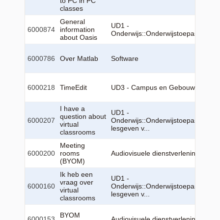
to PC in PC
classes
General
UD1 -
6000874
information
Onderwijs::Onderwijstoepassingen
about Oasis
6000786
Over Matlab
Software
6000218
TimeEdit
UD3 - Campus en Gebouw::TimeEd
I have a
UD1 -
question about
6000207
Onderwijs::Onderwijstoepassingen:
virtual
lesgeven v...
classrooms
Meeting
6000200
rooms
Audiovisuele dienstverlening (AVx)
(BYOM)
Ik heb een
UD1 -
vraag over
6000160
Onderwijs::Onderwijstoepassingen:
virtual
lesgeven v...
classrooms
BYOM
6000153
Audiovisuele dienstverlening (AVx)