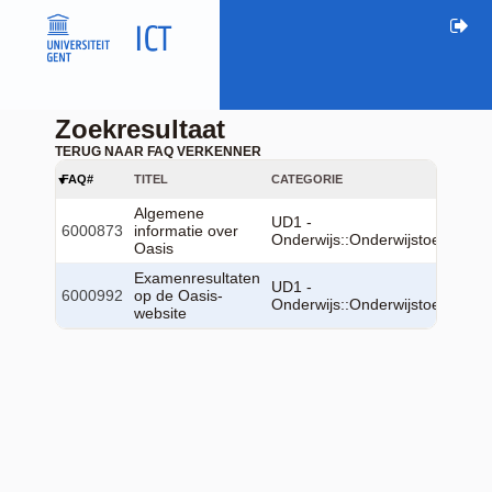
Zoekresultaat
TERUG NAAR FAQ VERKENNER
FAQ#
TITEL
CATEGORIE
Algemene
UD1 -
6000873
informatie over
Onderwijs::Onderwijstoepassin
Oasis
Examenresultaten
UD1 -
6000992
op de Oasis-
Onderwijs::Onderwijstoepassin
website