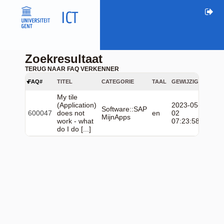
Zoekresultaat
TERUG NAAR FAQ VERKENNER
FAQ#
TITEL
CATEGORIE
TAAL
GEWIJZIGD
My tile
(Application)
2023-05-
Software::SAP
600047
does not
en
02
MijnApps
work - what
07:23:58
do I do [...]