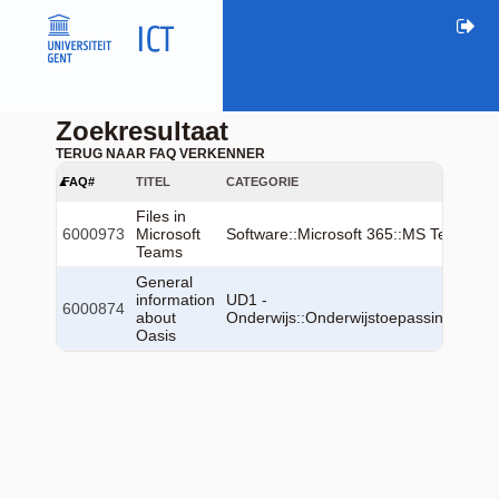
Zoekresultaat
TERUG NAAR FAQ VERKENNER
FAQ#
TITEL
CATEGORIE
Files in
6000973
Microsoft
Software::Microsoft 365::MS Teams
Teams
General
information
UD1 -
6000874
about
Onderwijs::Onderwijstoepassingen::Oa
Oasis