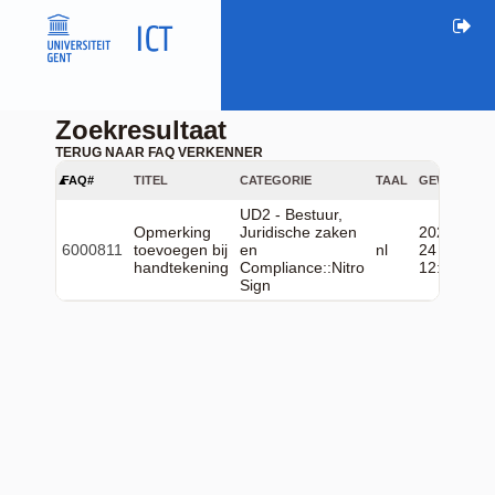
Zoekresultaat
TERUG NAAR FAQ VERKENNER
FAQ#
TITEL
CATEGORIE
TAAL
GEWIJZIGD
UD2 - Bestuur,
Opmerking
Juridische zaken
2026-06-
6000811
toevoegen bij
en
nl
24
handtekening
Compliance::Nitro
12:09:35
Sign