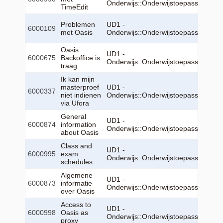
Onderwijs::Onderwijstoepassingen::
TimeEdit
Problemen
UD1 -
6000109
met Oasis
Onderwijs::Onderwijstoepassingen::
Oasis
UD1 -
6000675
Backoffice is
Onderwijs::Onderwijstoepassingen::
traag
Ik kan mijn
masterproef
UD1 -
6000337
niet indienen
Onderwijs::Onderwijstoepassingen::
via Ufora
General
UD1 -
6000874
information
Onderwijs::Onderwijstoepassingen::
about Oasis
Class and
UD1 -
6000995
exam
Onderwijs::Onderwijstoepassingen::
schedules
Algemene
UD1 -
6000873
informatie
Onderwijs::Onderwijstoepassingen::
over Oasis
Access to
UD1 -
6000998
Oasis as
Onderwijs::Onderwijstoepassingen::
proxy