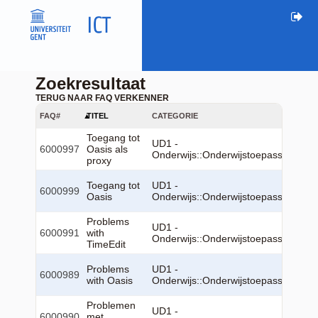
Zoekresultaat
TERUG NAAR FAQ VERKENNER
FAQ#
TITEL
CATEGORIE
Toegang tot
UD1 -
6000997
Oasis als
Onderwijs::Onderwijstoepassingen::
proxy
Toegang tot
UD1 -
6000999
Oasis
Onderwijs::Onderwijstoepassingen::
Problems
UD1 -
6000991
with
Onderwijs::Onderwijstoepassingen::
TimeEdit
Problems
UD1 -
6000989
with Oasis
Onderwijs::Onderwijstoepassingen::
Problemen
UD1 -
6000990
met