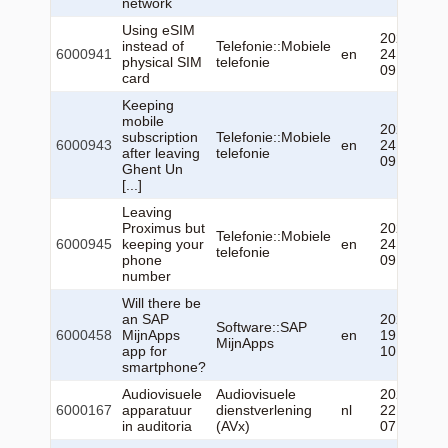
network
Using eSIM
2026-06-
instead of
Telefonie::Mobiele
6000941
en
24
physical SIM
telefonie
09:07:30
card
Keeping
mobile
2026-06-
subscription
Telefonie::Mobiele
6000943
en
24
after leaving
telefonie
09:09:51
Ghent Un
[...]
Leaving
Proximus but
2026-06-
Telefonie::Mobiele
6000945
keeping your
en
24
telefonie
phone
09:13:20
number
Will there be
an SAP
2023-09-
Software::SAP
6000458
MijnApps
en
19
MijnApps
app for
10:52:27
smartphone?
Audiovisuele
Audiovisuele
2026-06-
6000167
apparatuur
dienstverlening
nl
22
in auditoria
(AVx)
07:11:21