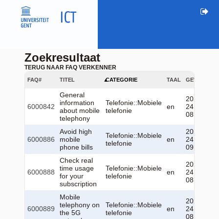
Zoekresultaat
TERUG NAAR FAQ VERKENNER
FAQ#
TITEL
CATEGORIE
TAAL
GEWIJZIGD
General
2026-06-
information
Telefonie::Mobiele
6000842
en
24
about mobile
telefonie
08:05:04
telephony
Avoid high
2026-06-
Telefonie::Mobiele
6000886
mobile
en
24
telefonie
phone bills
09:05:19
Check real
2026-06-
time usage
Telefonie::Mobiele
6000888
en
24
for your
telefonie
08:02:58
subscription
Mobile
2026-06-
telephony on
Telefonie::Mobiele
6000889
en
24
the 5G
telefonie
08:07:50