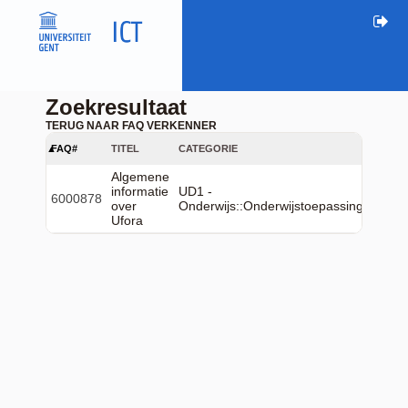
Zoekresultaat
TERUG NAAR FAQ VERKENNER
FAQ#
TITEL
CATEGORIE
Algemene
informatie
UD1 -
6000878
over
Onderwijs::Onderwijstoepassingen::Ufo
Ufora