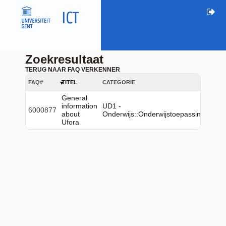
Zoekresultaat
TERUG NAAR FAQ VERKENNER
FAQ#
TITEL
CATEGORIE
General
information
UD1 -
6000877
about
Onderwijs::Onderwijstoepassingen::Uf
Ufora