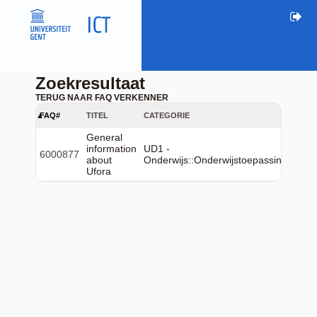
Zoekresultaat
TERUG NAAR FAQ VERKENNER
FAQ#
TITEL
CATEGORIE
General
information
UD1 -
6000877
about
Onderwijs::Onderwijstoepassingen::Uf
Ufora