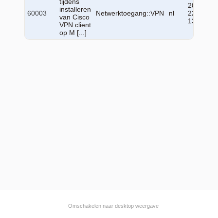
tijdens
2026-06-
installeren
60003
Netwerktoegang::VPN
nl
22
van Cisco
13:34:22
VPN client
op M [...]
Omschakelen naar desktop weergave