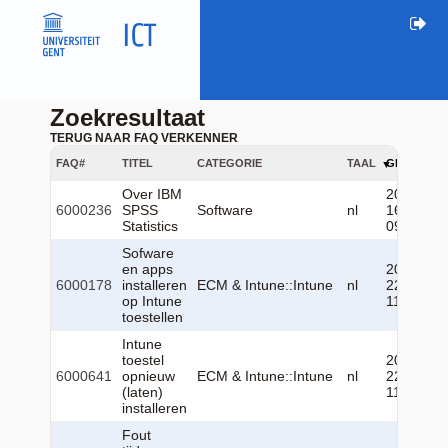
Zoekresultaat
TERUG NAAR FAQ VERKENNER
FAQ#
TITEL
CATEGORIE
TAAL
GEWIJZIGD
Over IBM
2026-04-
6000236
SPSS
Software
nl
16
Statistics
09:20:10
Sofware
en apps
2026-06-
6000178
installeren
ECM & Intune::Intune
nl
22
op Intune
11:10:17
toestellen
Intune
toestel
2026-06-
6000641
opnieuw
ECM & Intune::Intune
nl
22
(laten)
11:25:19
installeren
Fout