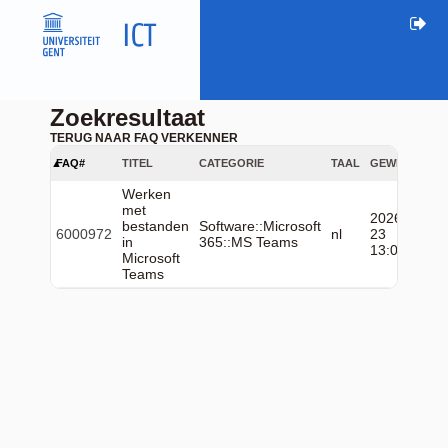
Zoekresultaat
TERUG NAAR FAQ VERKENNER
FAQ#
TITEL
CATEGORIE
TAAL
GEWIJZIGD
Werken
met
2026-06-
bestanden
Software::Microsoft
6000972
nl
23
in
365::MS Teams
13:06:50
Microsoft
Teams