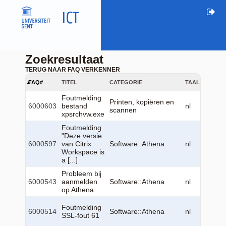
Zoekresultaat
TERUG NAAR FAQ VERKENNER
FAQ#
TITEL
CATEGORIE
TAAL
GEWIJZ
Foutmelding
2026-
Printen, kopiëren en
6000603
bestand
nl
22
scannen
xpsrchvw.exe
14:00:
Foutmelding
"Deze versie
2026-
6000597
van Citrix
Software::Athena
nl
23
Workspace is
12:24:
a [...]
Probleem bij
2026-
6000543
aanmelden
Software::Athena
nl
23
op Athena
12:29:
2026-
Foutmelding
6000514
Software::Athena
nl
23
SSL-fout 61
12:18: