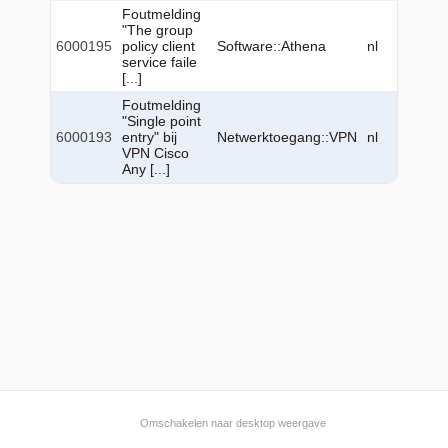
Foutmelding
"The group
2026-
6000195
policy client
Software::Athena
nl
23
service faile
12:12:
[...]
Foutmelding
"Single point
2026-
6000193
entry" bij
Netwerktoegang::VPN
nl
22
VPN Cisco
13:27:
Any [...]
Omschakelen naar desktop weergave