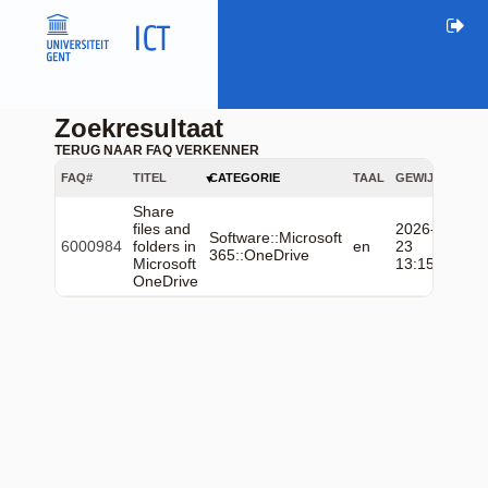
Zoekresultaat
TERUG NAAR FAQ VERKENNER
FAQ#
TITEL
CATEGORIE
TAAL
GEWIJZIGD
Share
files and
2026-06-
Software::Microsoft
6000984
folders in
en
23
365::OneDrive
Microsoft
13:15:01
OneDrive