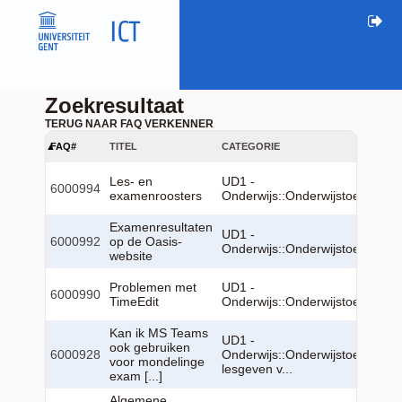
Zoekresultaat
TERUG NAAR FAQ VERKENNER
FAQ#
TITEL
CATEGORIE
Les- en
UD1 -
6000994
examenroosters
Onderwijs::Onderwijstoepassin
Examenresultaten
UD1 -
6000992
op de Oasis-
Onderwijs::Onderwijstoepassin
website
Problemen met
UD1 -
6000990
TimeEdit
Onderwijs::Onderwijstoepassin
Kan ik MS Teams
UD1 -
ook gebruiken
6000928
Onderwijs::Onderwijstoepassing
voor mondelinge
lesgeven v...
exam [...]
Algemene