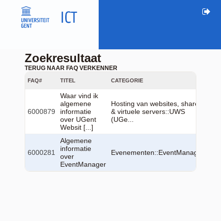
Zoekresultaat
TERUG NAAR FAQ VERKENNER
FAQ#
TITEL
CATEGORIE
TAA
Waar vind ik
algemene
Hosting van websites, shares
6000879
informatie
& virtuele servers::UWS
nl
over UGent
(UGe...
Websit [...]
Algemene
informatie
6000281
Evenementen::EventManager
nl
over
EventManager