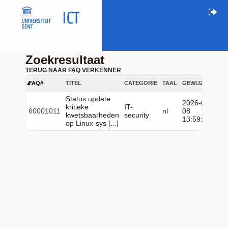
Zoekresultaat
TERUG NAAR FAQ VERKENNER
FAQ#
TITEL
CATEGORIE
TAAL
GEWIJZIGD
Status update
2026-05-
kritieke
IT-
60001011
nl
08
kwetsbaarheden
security
13:59:35
op Linux-sys [...]