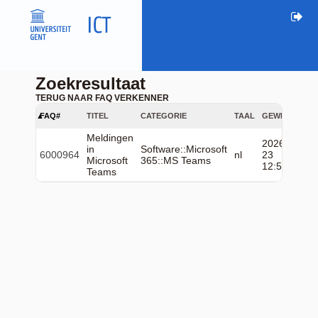
Zoekresultaat
TERUG NAAR FAQ VERKENNER
FAQ#
TITEL
CATEGORIE
TAAL
GEWIJZIGD
Meldingen
2026-06-
in
Software::Microsoft
6000964
nl
23
Microsoft
365::MS Teams
12:53:07
Teams