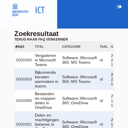
Zoekresultaat
TERUG NAAR FAQ VERKENNER
FAQ#
TITEL
CATEGORIE
TAAL
GEWIJZIG
Vergaderen
2026-06-
Software::Microsoft
6000960
in Microsoft
nl
23
365::MS Teams
Teams
12:51:46
Bijkomende
2026-06-
kanalen
Software::Microsoft
6000968
nl
23
aanmaken in
365::MS Teams
13:05:18
teams
Bestanden
2026-07-
en mappen
Software::Microsoft
6000980
nl
15
delen in
365::OneDrive
13:00:11
OneDrive
Delen en
machtigingen
2026-07-
Software::Microsoft
6000981
beheren in
nl
15
365::OneDrive