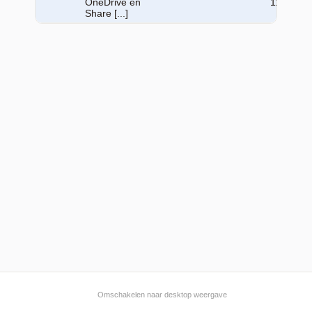
OneDrive en
11:03:20
Share [...]
Omschakelen naar desktop weergave