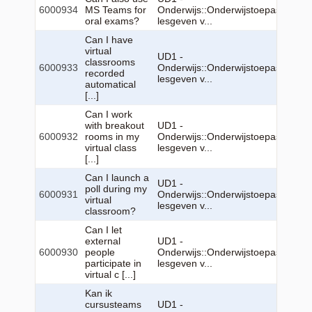
6000934
MS Teams for
Onderwijs::Onderwijstoepassingen:
oral exams?
lesgeven v...
Can I have
virtual
UD1 -
classrooms
6000933
Onderwijs::Onderwijstoepassingen:
recorded
lesgeven v...
automatical
[...]
Can I work
with breakout
UD1 -
6000932
rooms in my
Onderwijs::Onderwijstoepassingen:
virtual class
lesgeven v...
[...]
Can I launch a
UD1 -
poll during my
6000931
Onderwijs::Onderwijstoepassingen:
virtual
lesgeven v...
classroom?
Can I let
external
UD1 -
6000930
people
Onderwijs::Onderwijstoepassingen:
participate in
lesgeven v...
virtual c [...]
Kan ik
cursusteams
UD1 -