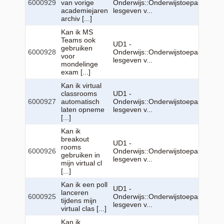
6000929
van vorige
Onderwijs::Onderwijstoepassingen:
academiejaren
lesgeven v...
archiv [...]
Kan ik MS
Teams ook
UD1 -
gebruiken
6000928
Onderwijs::Onderwijstoepassingen:
voor
lesgeven v...
mondelinge
exam [...]
Kan ik virtual
classrooms
UD1 -
6000927
automatisch
Onderwijs::Onderwijstoepassingen:
laten opneme
lesgeven v...
[...]
Kan ik
breakout
UD1 -
rooms
6000926
Onderwijs::Onderwijstoepassingen:
gebruiken in
lesgeven v...
mijn virtual cl
[...]
Kan ik een poll
UD1 -
lanceren
6000925
Onderwijs::Onderwijstoepassingen:
tijdens mijn
lesgeven v...
virtual clas [...]
Kan ik