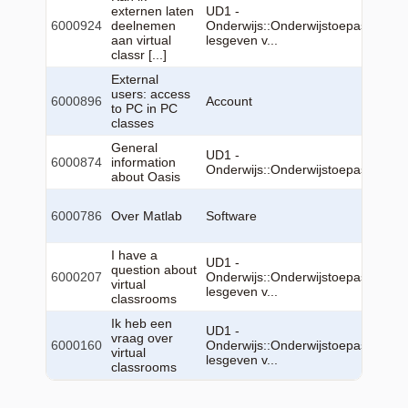
externen laten
UD1 -
6000924
deelnemen
Onderwijs::Onderwijstoepassingen:
aan virtual
lesgeven v...
classr [...]
External
users: access
6000896
Account
to PC in PC
classes
General
UD1 -
6000874
information
Onderwijs::Onderwijstoepassingen
about Oasis
6000786
Over Matlab
Software
I have a
UD1 -
question about
6000207
Onderwijs::Onderwijstoepassingen:
virtual
lesgeven v...
classrooms
Ik heb een
UD1 -
vraag over
6000160
Onderwijs::Onderwijstoepassingen:
virtual
lesgeven v...
classrooms