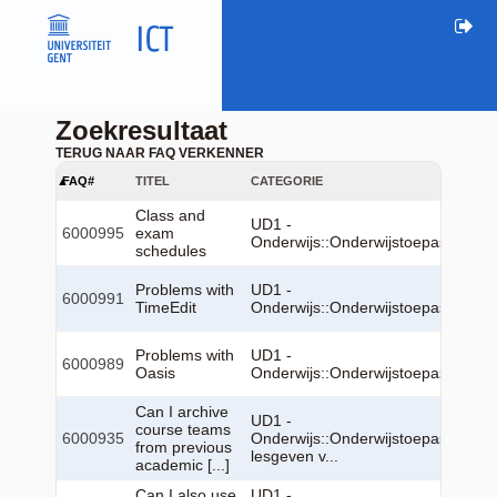
Zoekresultaat
TERUG NAAR FAQ VERKENNER
FAQ#
TITEL
CATEGORIE
Class and
UD1 -
6000995
exam
Onderwijs::Onderwijstoepassingen
schedules
Problems with
UD1 -
6000991
TimeEdit
Onderwijs::Onderwijstoepassingen
Problems with
UD1 -
6000989
Oasis
Onderwijs::Onderwijstoepassingen
Can I archive
UD1 -
course teams
6000935
Onderwijs::Onderwijstoepassingen:
from previous
lesgeven v...
academic [...]
Can I also use
UD1 -