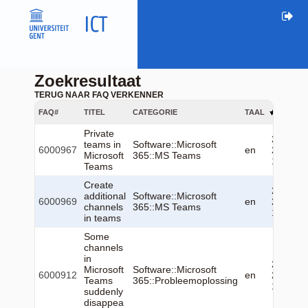
Zoekresultaat
TERUG NAAR FAQ VERKENNER
FAQ#
TITEL
CATEGORIE
TAAL
GEWIJZI
Private
2026-06
teams in
Software::Microsoft
6000967
en
23
Microsoft
365::MS Teams
13:04:2
Teams
Create
2026-06
additional
Software::Microsoft
6000969
en
23
channels
365::MS Teams
13:05:1
in teams
Some
channels
in
2026-06
Microsoft
Software::Microsoft
6000912
en
23
Teams
365::Probleemoplossing
13:22:1
suddenly
disappea