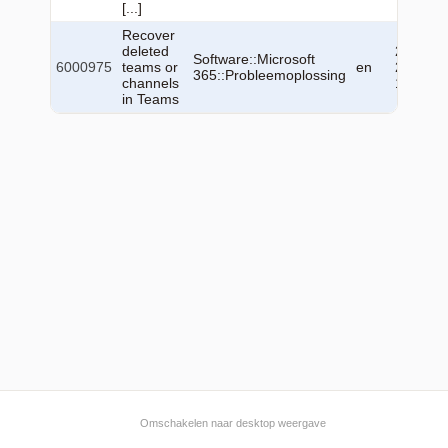
[...]
Recover
deleted
2026-06
Software::Microsoft
6000975
teams or
en
23
365::Probleemoplossing
channels
13:25:0
in Teams
Omschakelen naar desktop weergave